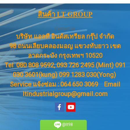
สินค้า LT GROUP
Contact Us
บริษัท แอลที อินดัสเทรียล กรุ๊ป จำกัด
98 ถนนเลียบคลองมอญ แขวงทับยาว เขต
ลาดกระบัง กรุงเทพฯ 10520
Tel 080 808 9592, 093 726 2495 (Mint) 091
030 3601(kung) 099 1283 030(Yong)
Service แจ้งซ่อม : 064 650 3069
Email
ltindustrialgroup@gmail.com
@lt98