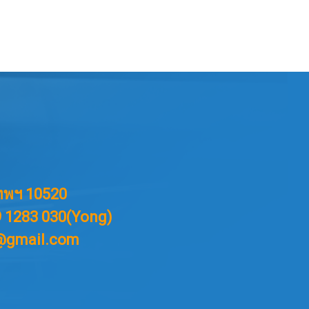
ทพฯ 10520
99 1283 030(Yong)
p@gmail.com