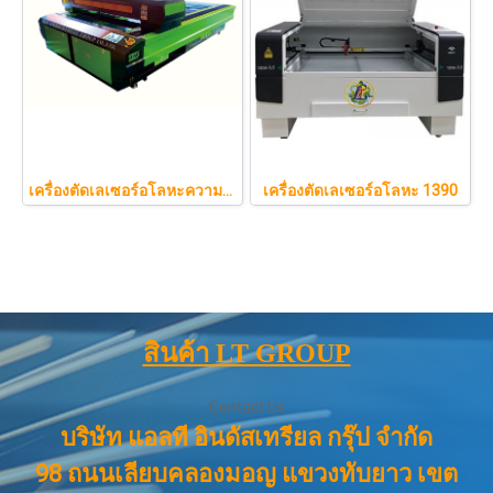
เครื่องตัดเลเซอร์อโลหะความแม่นยำสูง
เครื่องตัดเลเซอร์อโลหะ 1390
สินค้า LT GROUP
Contact Us
บริษัท แอลที อินดัสเทรียล กรุ๊ป จำกัด
98 ถนนเลียบคลองมอญ แขวงทับยาว เขต