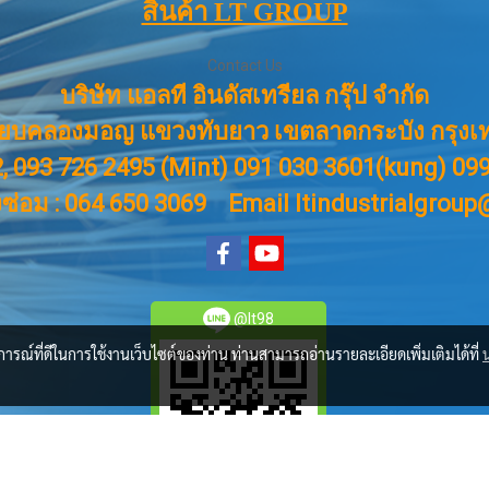
สินค้า LT GROUP
Contact Us
บริษัท แอลที อินดัสเทรียล กรุ๊ป จำกัด
ียบคลองมอญ แขวงทับยาว เขตลาดกระบัง กรุงเ
, 093 726 2495 (Mint) 091 030 3601(kung) 0
งซ่อม : 064 650 3069
Email ltindustrialgrou
@lt98
บการณ์ที่ดีในการใช้งานเว็บไซต์ของท่าน ท่านสามารถอ่านรายละเอียดเพิ่มเติมได้ที่