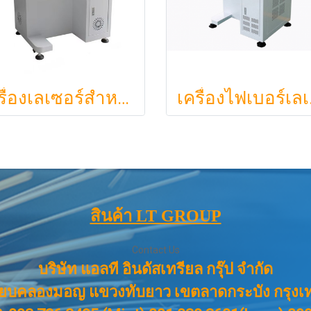
เครื่องเลเซอร์สำหรับโลหะและอโลหะ CO2 : 100W
เครื่อ
สินค้า LT GROUP
Contact Us
บริษัท แอลที อินดัสเทรียล กรุ๊ป จำกัด
ียบคลองมอญ แขวงทับยาว เขตลาดกระบัง กรุงเ