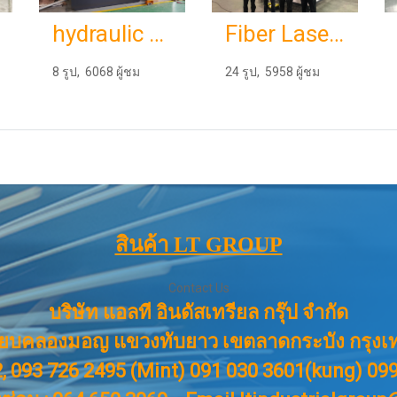
hydraulic folding machine
Fiber Laser SF3015H
8 รูป, 6068 ผู้ชม
24 รูป, 5958 ผู้ชม
สินค้า LT GROUP
Contact Us
บริษัท แอลที อินดัสเทรียล กรุ๊ป จำกัด
ียบคลองมอญ แขวงทับยาว เขตลาดกระบัง กรุงเ
, 093 726 2495 (Mint) 091 030 3601(kung) 0