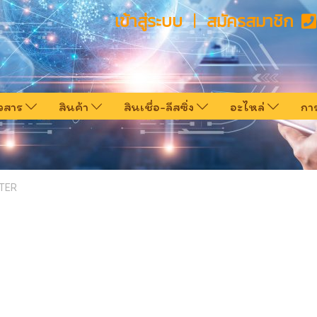
เข้าสู่ระบบ
สมัครสมาชิก
าวสาร
สินค้า
สินเชื่อ-ลีสซิ่ง
อะไหล่
กา
TER