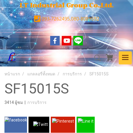
LT Industrial Group Co.,Ltd.
093-7262495,080-8089592
หน้าแรก
แกลลอรี่ทั้งหมด
การบริการ
SF15015S
SF15015S
3414 ผู้ชม
|
การบริการ