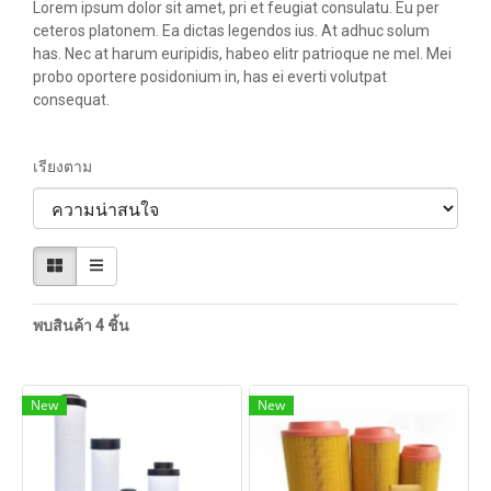
Lorem ipsum dolor sit amet, pri et feugiat consulatu. Eu per
ceteros platonem. Ea dictas legendos ius. At adhuc solum
has. Nec at harum euripidis, habeo elitr patrioque ne mel. Mei
probo oportere posidonium in, has ei everti volutpat
consequat.
เรียงตาม
พบสินค้า 4 ชิ้น
New
New