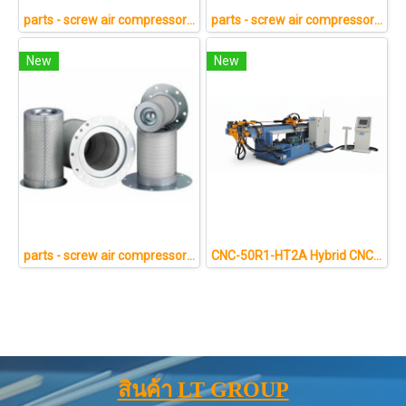
parts - screw air compressor 1
parts - screw air compressor 4
New
New
parts - screw air compressor 2
CNC-50R1-HT2A Hybrid CNC Pipe Bending Machine Technical Specifications
สินค้า LT GROUP