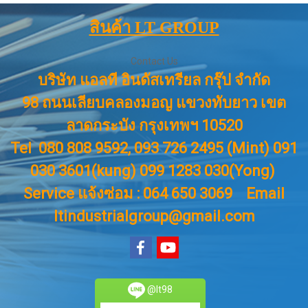
สินค้า LT GROUP
Contact Us
บริษัท แอลที อินดัสเทรียล กรุ๊ป จำกัด
98 ถนนเลียบคลองมอญ แขวงทับยาว เขต
ลาดกระบัง กรุงเทพฯ 10520
Tel 080 808 9592, 093 726 2495 (Mint) 091
030 3601(kung) 099 1283 030(Yong)
Service แจ้งซ่อม : 064 650 3069
Email
ltindustrialgroup@gmail.com
@lt98