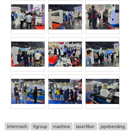
Intermach
ltgroup
machine
laserfiber
pipebending