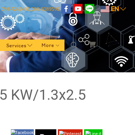
EN
093-7262495,080-8089592
More
Services
.5 KW/1.3x2.5