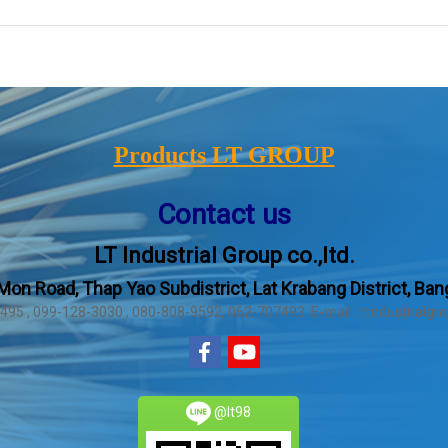
Products LT GROUP
Contact us
LT Industrial Group co.,ltd.
Mon Road, Thap Yao Subdistrict, Lat Krabang District, Ba
2495 , 099-128-3030 , 080-808-9592, 062-707493 E-mail : ltindustrial
@lt98