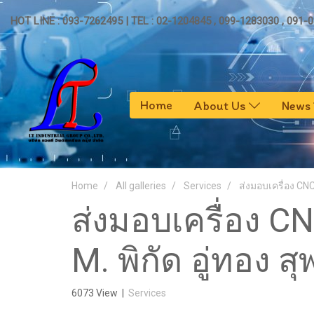
HOT LINE : 093-7262495 | TEL : 02-1204845 , 099-1283030 , 091-
Home
About Us
News
Home
All galleries
Services
ส่งมอบเครื่อง CNC
ส่งมอบเครื่อง C
M. พิกัด อู่ทอง ส
6073 View
|
Services