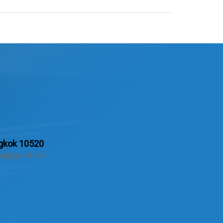
ngkok 10520
group@gmail.com