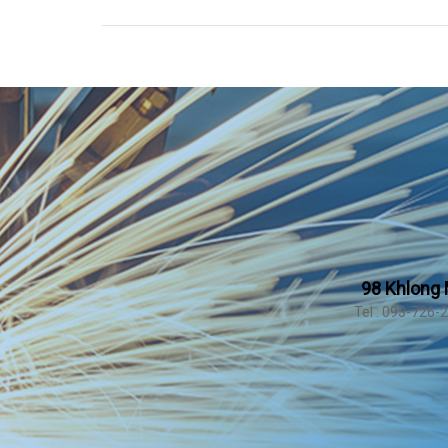
98 Khlong 
Tel : 093-726-