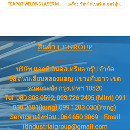
TEAPOT WELDING LASER MACHINE
เครื่องเชื่อมไฟเบอร์เลเซอร์หุ่นยนต์ 3 มิติ
สินค้า LT GROUP
Contact Us
บริษัท แอลที อินดัสเทรียล กรุ๊ป จำกัด
98 ถนนเลียบคลองมอญ แขวงทับยาว เขต
ลาดกระบัง กรุงเทพฯ 10520
Tel 080 808 9592, 093 726 2495 (Mint) 091
030 3601(kung) 099 1283 030(Yong)
Service แจ้งซ่อม : 064 650 3069
Email
ltindustrialgroup@gmail.com