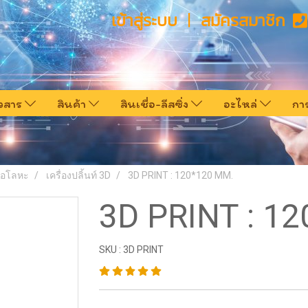
เข้าสู่ระบบ
สมัครสมาชิก
าวสาร
สินค้า
สินเชื่อ-ลีสซิ่ง
อะไหล่
กา
น อโลหะ
เครื่องปลิ้นท์ 3D
3D PRINT : 120*120 MM.
3D PRINT : 1
SKU : 3D PRINT