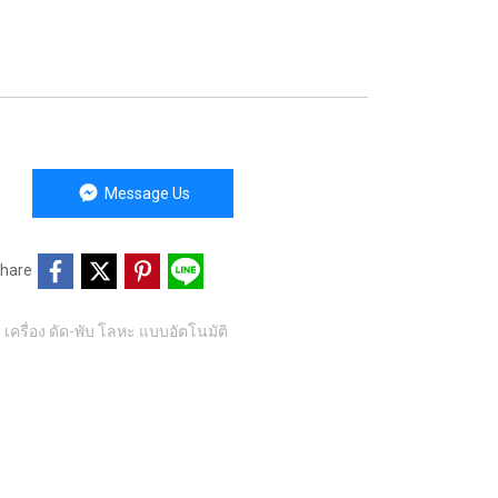
Message Us
hare
,
เครื่อง ดัด-พับ โลหะ แบบอัตโนมัติ