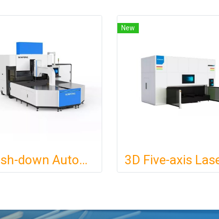
New
Push-down Automatic Panel Bending Center BDC-2500