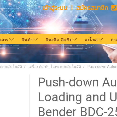
เข้าสู่ระบบ
สมัครสมาชิก
าวสาร
สินค้า
สินเชื่อ-ลีสซิ่ง
อะไหล่
กา
ระบบอัตโนมัติ
เครื่อง ดัด-พับ โลหะ แบบอัตโนมัติ
Push-down Automa
Push-down Au
Loading and U
Bender BDC-2