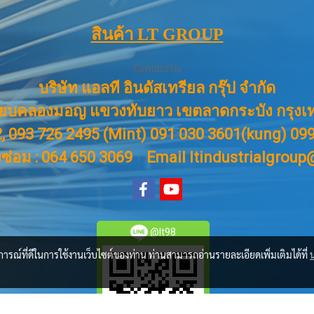
สินค้า LT GROUP
Contact Us
บริษัท แอลที อินดัสเทรียล กรุ๊ป จำกัด
ียบคลองมอญ แขวงทับยาว เขตลาดกระบัง กรุงเ
, 093 726 2495 (Mint) 091 030 3601(kung) 0
งซ่อม : 064 650 3069
Email ltindustrialgrou
@lt98
บการณ์ที่ดีในการใช้งานเว็บไซต์ของท่าน ท่านสามารถอ่านรายละเอียดเพิ่มเติมได้ที่