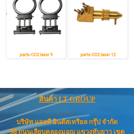
parts-CO2 laser 9
parts-CO2 laser 12
สินค้า LT GROUP
Contact Us
บริษัท แอลที อินดัสเทรียล กรุ๊ป จำกัด
98 ถนนเลียบคลองมอญ แขวงทับยาว เขต