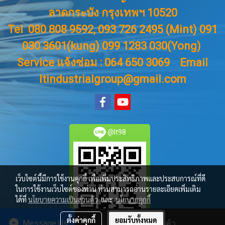
ลาดกระบัง กรุงเทพฯ 10520
Tel 080 808 9592, 093 726 2495 (Mint) 091
030 3601(kung) 099 1283 030(Yong)
Service แจ้งซ่อม : 064 650 3069
Email
ltindustrialgroup@gmail.com
@lt98
เว็บไซต์นี้มีการใช้งานคุกกี้ เพื่อเพิ่มประสิทธิภาพและประสบการณ์ที่ดี
ในการใช้งานเว็บไซต์ของท่าน ท่านสามารถอ่านรายละเอียดเพิ่มเติม
ได้ที่
นโยบายความเป็นส่วนตัว
และ
นโยบายคุกกี้
ตั้งค่าคุกกี้
ยอมรับทั้งหมด
Message Us
สั่งซื้อสินค้า